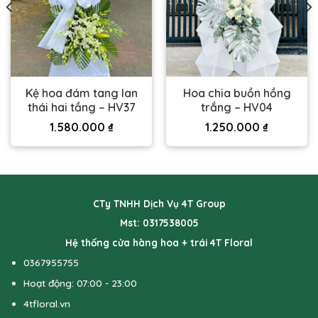
Kệ hoa đám tang lan
Hoa chia buồn hồng
thái hai tầng – HV37
trắng – HV04
1.580.000
₫
1.250.000
₫
CTy TNHH Dịch Vụ 4T Group
Mst: 0317538005
Hệ thống cửa hàng hoa + trái 4T Floral
0367955755
Hoạt động: 07:00 - 23:00
4tfloral.vn