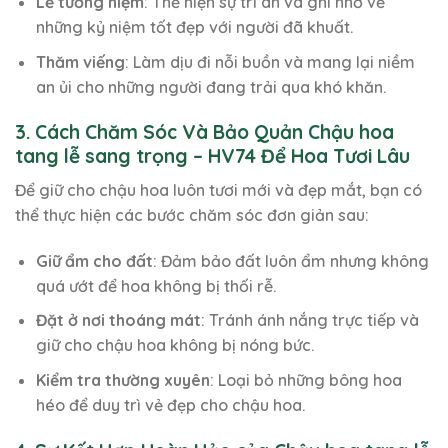
Lễ tưởng niệm
: Thể hiện sự tri ân và ghi nhớ về
những kỷ niệm tốt đẹp với người đã khuất.
Thăm viếng
: Làm dịu đi nỗi buồn và mang lại niềm
an ủi cho những người đang trải qua khó khăn.
3. Cách Chăm Sóc Và Bảo Quản Chậu hoa
tang lễ sang trọng – HV74 Để Hoa Tươi Lâu
Để giữ cho chậu hoa luôn tươi mới và đẹp mắt, bạn có
thể thực hiện các bước chăm sóc đơn giản sau:
Giữ ẩm cho đất
: Đảm bảo đất luôn ẩm nhưng không
quá ướt để hoa không bị thối rễ.
Đặt ở nơi thoáng mát
: Tránh ánh nắng trực tiếp và
giữ cho chậu hoa không bị nóng bức.
Kiểm tra thường xuyên
: Loại bỏ những bông hoa
héo để duy trì vẻ đẹp cho chậu hoa.