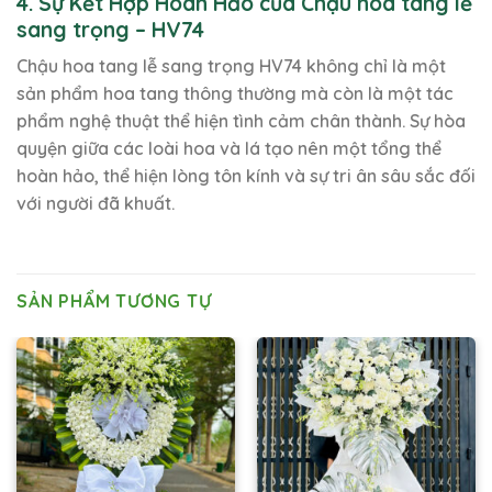
4. Sự Kết Hợp Hoàn Hảo của Chậu hoa tang lễ
sang trọng – HV74
Chậu hoa tang lễ sang trọng HV74 không chỉ là một
sản phẩm hoa tang thông thường mà còn là một tác
phẩm nghệ thuật thể hiện tình cảm chân thành. Sự hòa
quyện giữa các loài hoa và lá tạo nên một tổng thể
hoàn hảo, thể hiện lòng tôn kính và sự tri ân sâu sắc đối
với người đã khuất.
SẢN PHẨM TƯƠNG TỰ