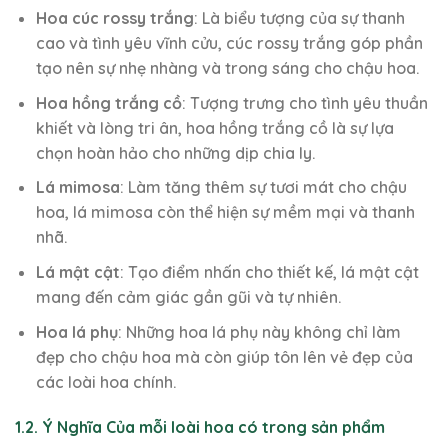
Hoa cúc rossy trắng
: Là biểu tượng của sự thanh
cao và tình yêu vĩnh cửu, cúc rossy trắng góp phần
tạo nên sự nhẹ nhàng và trong sáng cho chậu hoa.
Hoa hồng trắng cồ
: Tượng trưng cho tình yêu thuần
khiết và lòng tri ân, hoa hồng trắng cồ là sự lựa
chọn hoàn hảo cho những dịp chia ly.
Lá mimosa
: Làm tăng thêm sự tươi mát cho chậu
hoa, lá mimosa còn thể hiện sự mềm mại và thanh
nhã.
Lá mật cật
: Tạo điểm nhấn cho thiết kế, lá mật cật
mang đến cảm giác gần gũi và tự nhiên.
Hoa lá phụ
: Những hoa lá phụ này không chỉ làm
đẹp cho chậu hoa mà còn giúp tôn lên vẻ đẹp của
các loài hoa chính.
1.2. Ý Nghĩa Của mỗi loài hoa có trong sản phẩm