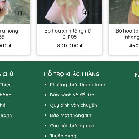
ra hồng –
Bó hoa xinh tặng nữ –
Bó hoa to
35
BH105
nhàng
.000
₫
800.000
₫
450
 CHỦ
HỖ TRỢ KHÁCH HÀNG
F
 Thiệu
Phương thức thanh toán
 hàng
Bảo hành và đổi trả
 hệ
Quy định vận chuyển
nhánh
Bảo mật thông tin
Câu hỏi thường gặp
Tuyển dụng