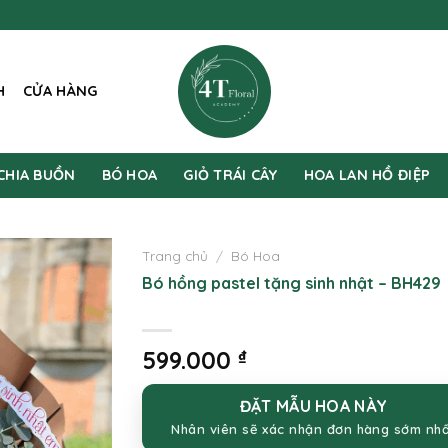
H
CỬA HÀNG
CHIA BUỒN
BÓ HOA
GIỎ TRÁI CÂY
HOA LAN HỒ ĐIỆP
Trang chủ
/
Bó Hoa
Bó hồng pastel tặng sinh nhật – BH429
599.000
₫
ĐẶT MẪU HOA NÀY
Nhân viên sẽ xác nhận đơn hàng sớm nh