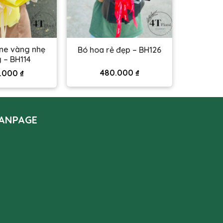
ne vàng nhẹ
Bó hoa rẻ đẹp – BH126
 – BH114
480.000
₫
.000
₫
ANPAGE