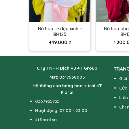
hồng mix
Bó hoa rẻ đẹp xinh –
Bó hoa oha
 BH134
BH125
BH1
0
₫
449.000
₫
1.200
CTy TNHH Dịch Vụ 4T Group
TRANG
Mst: 0317538005
Giới
Hệ thống cửa hàng hoa + trái 4T
Cửa
Floral
Liên
0367955755
Chi 
Hoạt động: 07:00 - 23:00
4tfloral.vn