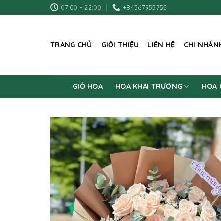
Skip
07:00 - 22:00
+84367955755
to
content
TRANG CHỦ
GIỚI THIỆU
LIÊN HỆ
CHI NHÁN
GIỎ HOA
HOA KHAI TRƯƠNG
HOA 