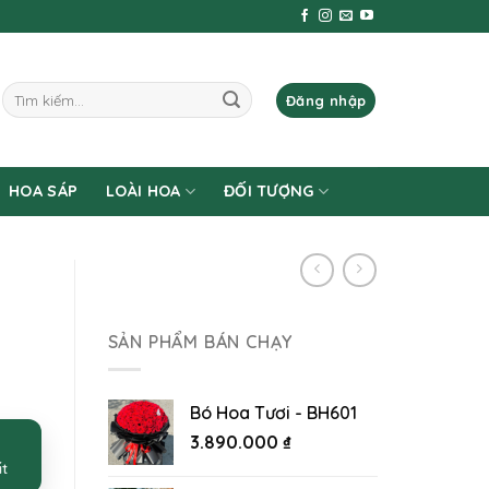
Tìm
Đăng nhập
kiếm:
HOA SÁP
LOÀI HOA
ĐỐI TƯỢNG
SẢN PHẨM BÁN CHẠY
Bó Hoa Tươi - BH601
3.890.000
₫
ất