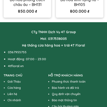
châu âu – BH131
BH105
850.000
₫
800.000
₫
CTy TNHH Dịch Vụ 4T Group
Mst: 0317538005
Hệ thống cửa hàng hoa + trái 4T Floral
0367955755
Hoạt động: 07:00 - 23:00
4tfloral.vn
TRANG CHỦ
HỖ TRỢ KHÁCH HÀNG
Giới Thiệu
Phương thức thanh toán
Cửa hàng
Bảo hành và đổi trả
Liên hệ
Quy định vận chuyển
Chi nhánh
Bảo mật thông tin
Câu hỏi thường gặp