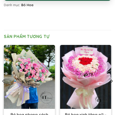
Danh mục:
Bó Hoa
SẢN PHẨM TƯƠNG TỰ
Bó hoa phong cách
Bó hoa xinh tặng nữ –