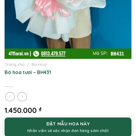
Trang chủ
/
Bó Hoa
Bó hoa tươi – BH431
1.450.000
₫
ĐẶT MẪU HOA NÀY
Nhân viên sẽ xác nhận đơn hàng sớm nhất