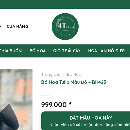
H
CỬA HÀNG
CHIA BUỒN
BÓ HOA
GIỎ TRÁI CÂY
HOA LAN HỒ ĐIỆP
Trang chủ
/
Bó Hoa
Bó Hoa Tulip Màu Đỏ – BH423
999.000
₫
ĐẶT MẪU HOA NÀY
Nhân viên sẽ xác nhận đơn hàng sớm nh