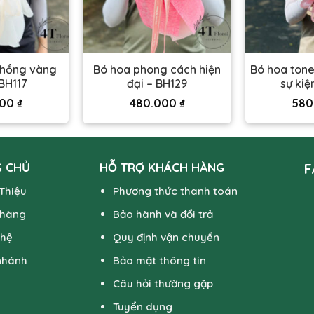
 hồng vàng
Bó hoa phong cách hiện
Bó hoa tone
BH117
đại – BH129
sự kiệ
000
₫
480.000
₫
580
 CHỦ
HỖ TRỢ KHÁCH HÀNG
F
 Thiệu
Phương thức thanh toán
 hàng
Bảo hành và đổi trả
 hệ
Quy định vận chuyển
nhánh
Bảo mật thông tin
Câu hỏi thường gặp
Tuyển dụng