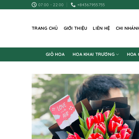
Skip
07:00 - 22:00
+84367955755
to
content
TRANG CHỦ
GIỚI THIỆU
LIÊN HỆ
CHI NHÁN
GIỎ HOA
HOA KHAI TRƯƠNG
HOA 