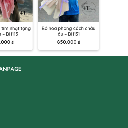
 tím nhạt tặng
Bó hoa phong cách châu
n – BH115
âu – BH131
.000
₫
850.000
₫
ANPAGE