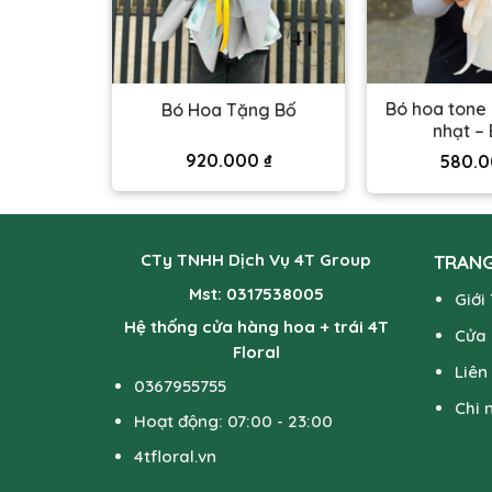
Bó hoa tone
ợ – BH120
Bó Hoa Tặng Bố
nhạt – 
00
₫
920.000
₫
580.
CTy TNHH Dịch Vụ 4T Group
TRANG
Mst: 0317538005
Giới
Hệ thống cửa hàng hoa + trái 4T
Cửa
Floral
Liên
0367955755
Chi 
Hoạt động: 07:00 - 23:00
4tfloral.vn