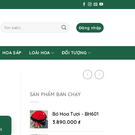
Tìm
Đăng nhập
kiếm:
HOA SÁP
LOÀI HOA
ĐỐI TƯỢNG
SẢN PHẨM BÁN CHẠY
Bó Hoa Tươi - BH601
3.890.000
₫
ất