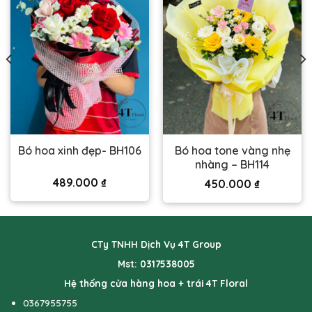
Bó hoa tone vàng nhẹ
Bó hoa xinh đẹp- BH106
nhàng – BH114
489.000
₫
450.000
₫
CTy TNHH Dịch Vụ 4T Group
Mst: 0317538005
Hệ thống cửa hàng hoa + trái 4T Floral
0367955755