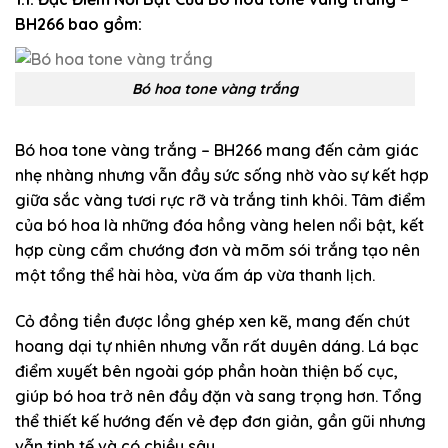
BH266 bao gồm:
Bó hoa tone vàng trắng
Bó hoa tone vàng trắng – BH266 mang đến cảm giác
nhẹ nhàng nhưng vẫn đầy sức sống nhờ vào sự kết hợp
giữa sắc vàng tươi rực rỡ và trắng tinh khôi. Tâm điểm
của bó hoa là những đóa hồng vàng helen nổi bật, kết
hợp cùng cẩm chướng đơn và mõm sói trắng tạo nên
một tổng thể hài hòa, vừa ấm áp vừa thanh lịch.
Cỏ đồng tiền được lồng ghép xen kẽ, mang đến chút
hoang dại tự nhiên nhưng vẫn rất duyên dáng. Lá bạc
điểm xuyết bên ngoài góp phần hoàn thiện bố cục,
giúp bó hoa trở nên đầy đặn và sang trọng hơn. Tổng
thể thiết kế hướng đến vẻ đẹp đơn giản, gần gũi nhưng
vẫn tinh tế và có chiều sâu.