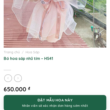
Trang chủ
/
Hoa Sáp
Bó hoa sáp nhũ tím – HS41
650.000
₫
ĐẶT MẪU HOA NÀY
Nhân viên sẽ xác nhận đơn hàng sớm nhất