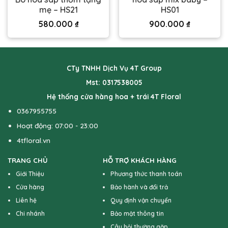
mẹ – HS21
HS01
580.000
₫
900.000
₫
CTy TNHH Dịch Vụ 4T Group
Mst: 0317538005
Hệ thống cửa hàng hoa + trái 4T Floral
0367955755
Hoạt động: 07:00 - 23:00
4tfloral.vn
TRANG CHỦ
HỖ TRỢ KHÁCH HÀNG
Giới Thiệu
Phương thức thanh toán
Cửa hàng
Bảo hành và đổi trả
Liên hệ
Quy định vận chuyển
Chi nhánh
Bảo mật thông tin
Câu hỏi thường gặp