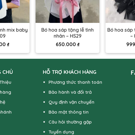
anh mix baby
Bó hoa sáp tặng lễ tình
Bó hoa sáp t
S09
nhân – HS29
– 
000
₫
650.000
₫
999
 CHỦ
HỖ TRỢ KHÁCH HÀNG
F
 Thiệu
Phương thức thanh toán
 hàng
Bảo hành và đổi trả
 hệ
Quy định vận chuyển
nhánh
Bảo mật thông tin
Câu hỏi thường gặp
Tuyển dụng