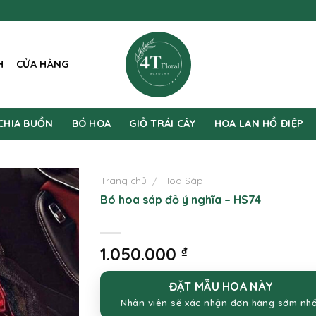
H
CỬA HÀNG
CHIA BUỒN
BÓ HOA
GIỎ TRÁI CÂY
HOA LAN HỒ ĐIỆP
Trang chủ
/
Hoa Sáp
Bó hoa sáp đỏ ý nghĩa – HS74
1.050.000
₫
ĐẶT MẪU HOA NÀY
Nhân viên sẽ xác nhận đơn hàng sớm nh