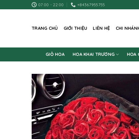
Skip
07:00 - 22:00
+84367955755
to
content
TRANG CHỦ
GIỚI THIỆU
LIÊN HỆ
CHI NHÁN
GIỎ HOA
HOA KHAI TRƯƠNG
HOA 