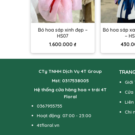
ne hồng –
Bó hoa sáp xinh đẹp –
Bó hoa sáp x
HS07
– H
0
₫
1.600.000
₫
430.
CTy TNHH Dịch Vụ 4T Group
TRANG
Mst: 0317538005
Giới
Hệ thống cửa hàng hoa + trái 4T
Cửa
Floral
Liên
0367955755
Chi 
Hoạt động: 07:00 - 23:00
4tfloral.vn