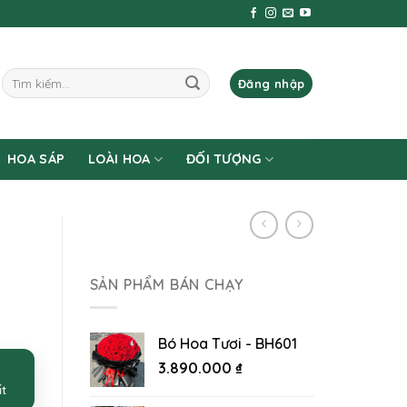
Tìm
Đăng nhập
kiếm:
HOA SÁP
LOÀI HOA
ĐỐI TƯỢNG
SẢN PHẨM BÁN CHẠY
Bó Hoa Tươi - BH601
3.890.000
₫
ất