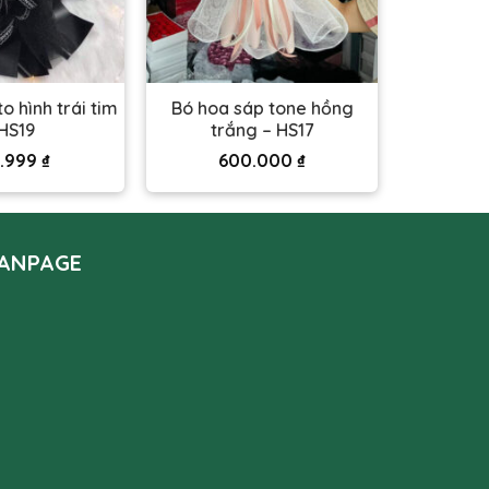
o hình trái tim
Bó hoa sáp tone hồng
HS19
trắng – HS17
.999
₫
600.000
₫
ANPAGE