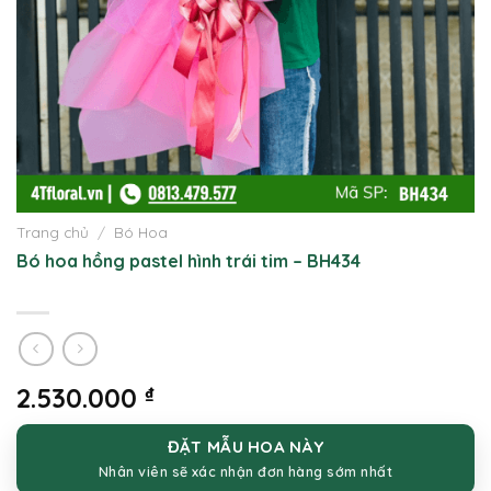
Trang chủ
/
Bó Hoa
Bó hoa hồng pastel hình trái tim – BH434
2.530.000
₫
ĐẶT MẪU HOA NÀY
Nhân viên sẽ xác nhận đơn hàng sớm nhất