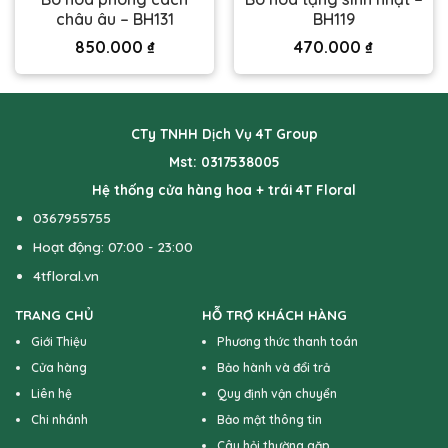
châu âu – BH131
BH119
850.000
₫
470.000
₫
CTy TNHH Dịch Vụ 4T Group
Mst: 0317538005
Hệ thống cửa hàng hoa + trái 4T Floral
0367955755
Hoạt động: 07:00 - 23:00
4tfloral.vn
TRANG CHỦ
HỖ TRỢ KHÁCH HÀNG
Giới Thiệu
Phương thức thanh toán
Cửa hàng
Bảo hành và đổi trả
Liên hệ
Quy định vận chuyển
Chi nhánh
Bảo mật thông tin
Câu hỏi thường gặp