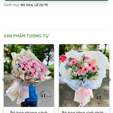
Danh mục:
Bó Hoa
,
Lễ 20/10
SẢN PHẨM TƯƠNG TỰ
Bó hoa phong cách
Bó hoa tặng sinh nhật –