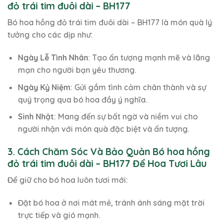
đỏ trái tim đuôi dài – BH177
Bó hoa hồng đỏ trái tim đuôi dài – BH177 là món quà lý
tưởng cho các dịp như:
Ngày Lễ Tình Nhân
: Tạo ấn tượng mạnh mẽ và lãng
mạn cho người bạn yêu thương.
Ngày Kỷ Niệm
: Gửi gắm tình cảm chân thành và sự
quý trọng qua bó hoa đầy ý nghĩa.
Sinh Nhật
: Mang đến sự bất ngờ và niềm vui cho
người nhận với món quà đặc biệt và ấn tượng.
3. Cách Chăm Sóc Và Bảo Quản Bó hoa hồng
đỏ trái tim đuôi dài – BH177 Để Hoa Tươi Lâu
Để giữ cho bó hoa luôn tươi mới:
Đặt bó hoa ở nơi mát mẻ, tránh ánh sáng mặt trời
trực tiếp và gió mạnh.