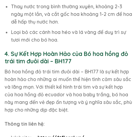
Thay nước trong bình thường xuyên, khoảng 2-3
ngày một lần, và cắt gốc hoa khoảng 1-2 cm để hoa
dễ hấp thụ nước hơn.
Loại bỏ các cánh hoa héo và lá vàng để duy trì sự
tươi mới cho bó hoa.
4. Sự Kết Hợp Hoàn Hảo của Bó hoa hồng đỏ
trái tim đuôi dài – BH177
Bó hoa hồng đỏ trái tim đuôi dài – BH177 là sự kết hợp
hoàn hảo cho những ai muốn thể hiện tình cảm sâu sắc
và lãng mạn. Với thiết kế hình trái tim và sự kết hợp
của hoa hồng đỏ ecuador và hoa baby trắng, bó hoa
này mang đến vẻ đẹp ấn tượng và ý nghĩa sâu sắc, phù
hợp cho những dịp đặc biệt.
Thông tin liên hệ: