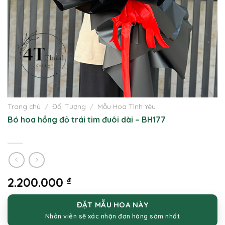
Trang chủ
/
Đối Tượng
/
Mẫu Hoa Tình Yêu
Bó hoa hồng đỏ trái tim đuôi dài – BH177
2.200.000
₫
ĐẶT MẪU HOA NÀY
Nhân viên sẽ xác nhận đơn hàng sớm nhất