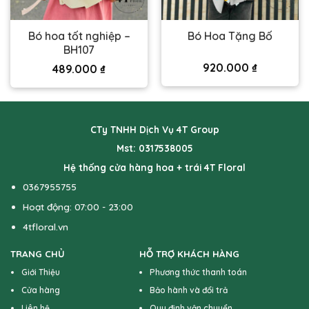
Bó hoa tốt nghiệp –
Bó Hoa Tặng Bố
BH107
920.000
₫
489.000
₫
CTy TNHH Dịch Vụ 4T Group
Mst: 0317538005
Hệ thống cửa hàng hoa + trái 4T Floral
0367955755
Hoạt động: 07:00 - 23:00
4tfloral.vn
TRANG CHỦ
HỖ TRỢ KHÁCH HÀNG
Giới Thiệu
Phương thức thanh toán
Cửa hàng
Bảo hành và đổi trả
Liên hệ
Quy định vận chuyển