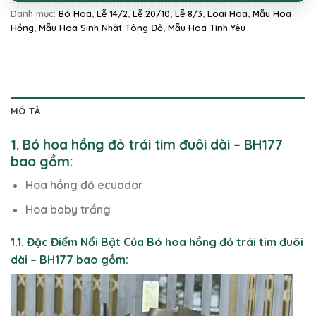
Danh mục:
Bó Hoa
,
Lễ 14/2
,
Lễ 20/10
,
Lễ 8/3
,
Loài Hoa
,
Mẫu Hoa
Hồng
,
Mẫu Hoa Sinh Nhật Tông Đỏ
,
Mẫu Hoa Tình Yêu
MÔ TẢ
1. Bó hoa hồng đỏ trái tim đuôi dài – BH177
bao gồm:
Hoa hồng đỏ ecuador
Hoa baby trắng
1.1. Đặc Điểm Nổi Bật Của Bó hoa hồng đỏ trái tim đuôi
dài – BH177 bao gồm: