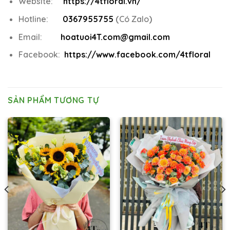
Website:
https://4tfloral.vn/
Hotline:
0367955755
(
Có Zalo
)
Email:
hoatuoi4T.com@gmail.com
Facebook:
https://www.facebook.com/4tfloral
SẢN PHẨM TƯƠNG TỰ