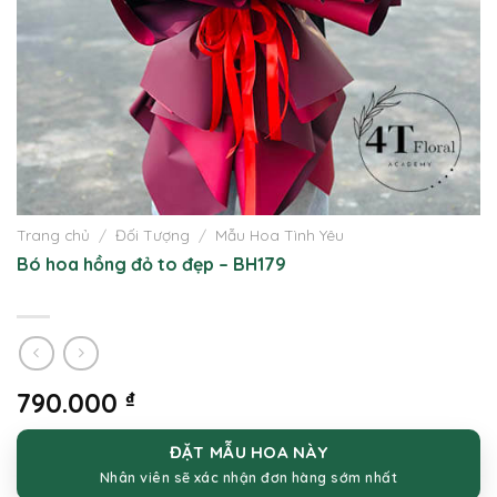
Trang chủ
/
Đối Tượng
/
Mẫu Hoa Tình Yêu
Bó hoa hồng đỏ to đẹp – BH179
790.000
₫
ĐẶT MẪU HOA NÀY
Nhân viên sẽ xác nhận đơn hàng sớm nhất