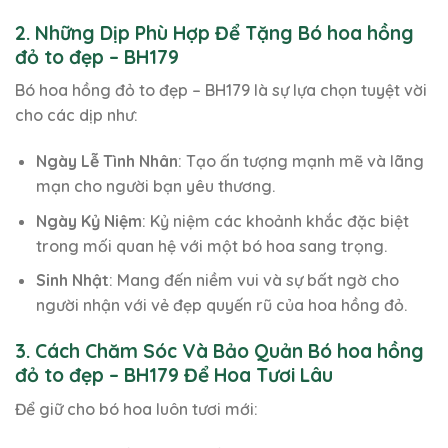
2. Những Dịp Phù Hợp Để Tặng Bó hoa hồng
đỏ to đẹp – BH179
Bó hoa hồng đỏ to đẹp – BH179 là sự lựa chọn tuyệt vời
cho các dịp như:
Ngày Lễ Tình Nhân
: Tạo ấn tượng mạnh mẽ và lãng
mạn cho người bạn yêu thương.
Ngày Kỷ Niệm
: Kỷ niệm các khoảnh khắc đặc biệt
trong mối quan hệ với một bó hoa sang trọng.
Sinh Nhật
: Mang đến niềm vui và sự bất ngờ cho
người nhận với vẻ đẹp quyến rũ của hoa hồng đỏ.
3. Cách Chăm Sóc Và Bảo Quản Bó hoa hồng
đỏ to đẹp – BH179 Để Hoa Tươi Lâu
Để giữ cho bó hoa luôn tươi mới: