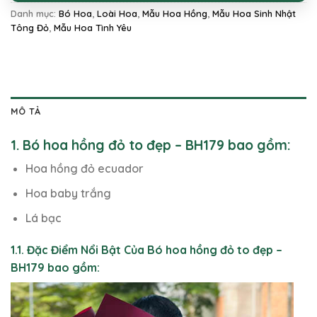
Danh mục:
Bó Hoa
,
Loài Hoa
,
Mẫu Hoa Hồng
,
Mẫu Hoa Sinh Nhật
Tông Đỏ
,
Mẫu Hoa Tình Yêu
MÔ TẢ
1. Bó hoa hồng đỏ to đẹp – BH179 bao gồm:
Hoa hồng đỏ ecuador
Hoa baby trắng
Lá bạc
1.1. Đặc Điểm Nổi Bật Của Bó hoa hồng đỏ to đẹp –
BH179 bao gồm: