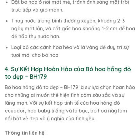
Đặt bó hoa ở nơi mát mẻ, tránh ánh sáng mặt trời
trực tiếp và gió mạnh.
Thay nước trong bình thường xuyên, khoảng 2-3
ngày một lần, và cắt gốc hoa khoảng 1-2 cm để hoa
dễ hấp thụ nước hơn.
Loại bỏ các cánh hoa héo và lá vàng để duy trì sự
tươi mới cho bó hoa.
4. Sự Kết Hợp Hoàn Hảo của Bó hoa hồng đỏ
to đẹp – BH179
Bó hoa hồng đỏ to đẹp – BH179 là sự lựa chọn hoàn hảo
cho những ai muốn thể hiện tình cảm sâu sắc và sự
lãng mạn. Với sự kết hợp tinh tế của hoa hồng đỏ
ecuador, hoa baby trắng và lá bạc, bó hoa này làm
nổi bật vẻ đẹp và ý nghĩa của tình yêu.
Thông tin liên hệ: