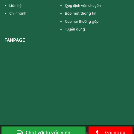
Liên hệ
Quy định vận chuyển
Chi nhánh
Bảo mật thông tin
Câu hỏi thường gặp
Tuyển dụng
FANPAGE
Chat với tư vấn viên
Gọi ngay
Bản quyền của 4TFloral