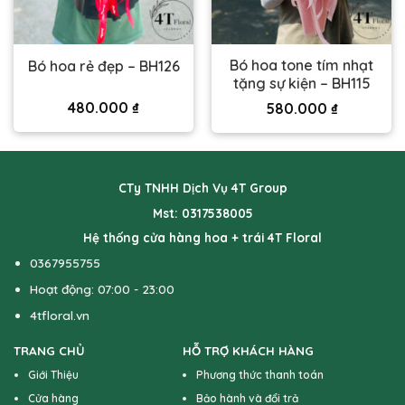
Bó hoa tone tím nhạt
Bó hoa rẻ đẹp – BH126
tặng sự kiện – BH115
480.000
₫
580.000
₫
CTy TNHH Dịch Vụ 4T Group
Mst: 0317538005
Hệ thống cửa hàng hoa + trái 4T Floral
0367955755
Hoạt động: 07:00 - 23:00
4tfloral.vn
TRANG CHỦ
HỖ TRỢ KHÁCH HÀNG
Giới Thiệu
Phương thức thanh toán
Cửa hàng
Bảo hành và đổi trả