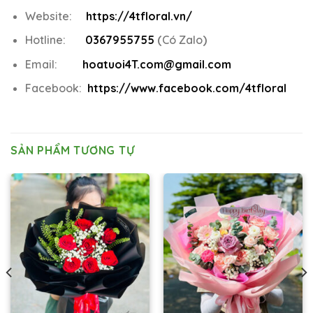
Website:
https://4tfloral.vn/
Hotline:
0367955755
(
Có Zalo
)
Email:
hoatuoi4T.com@gmail.com
Facebook:
https://www.facebook.com/4tfloral
SẢN PHẨM TƯƠNG TỰ