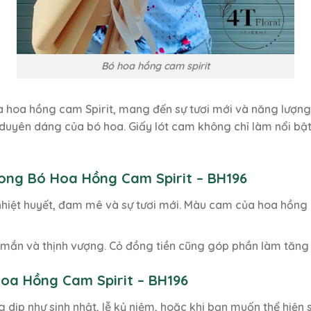
Bó hoa hồng cam spirit
a hoa hồng cam Spirit, mang đến sự tươi mới và năng lượng
 duyên dáng của bó hoa. Giấy lót cam không chỉ làm nổi 
rong Bó Hoa Hồng Cam Spirit – BH196
iệt huyết, đam mê và sự tươi mới. Màu cam của hoa hồng ca
ắn và thịnh vượng. Cỏ đồng tiền cũng góp phần làm tăng t
oa Hồng Cam Spirit – BH196
 dịp như sinh nhật, lễ kỷ niệm, hoặc khi bạn muốn thể hiện