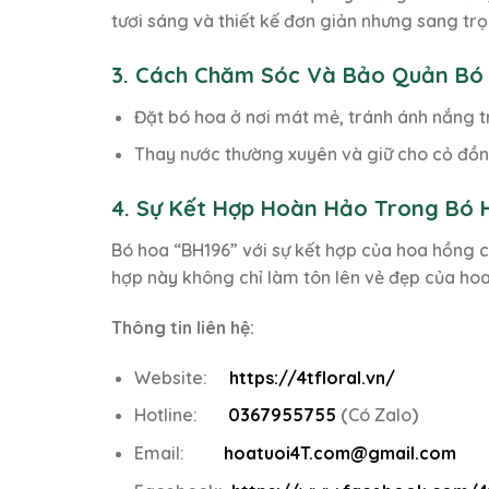
tươi sáng và thiết kế đơn giản nhưng sang tr
3. Cách Chăm Sóc Và Bảo Quản Bó 
Đặt bó hoa ở nơi mát mẻ, tránh ánh nắng t
Thay nước thường xuyên và giữ cho cỏ đồng 
4. Sự Kết Hợp Hoàn Hảo Trong Bó 
Bó hoa “BH196” với sự kết hợp của hoa hồng c
hợp này không chỉ làm tôn lên vẻ đẹp của hoa
Thông tin liên hệ:
Website:
https://4tfloral.vn/
Hotline:
0367955755
(
Có Zalo
)
Email:
hoatuoi4T.com@gmail.com