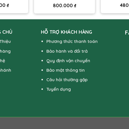
000
₫
480
800.000
₫
 CHỦ
HỖ TRỢ KHÁCH HÀNG
F
 Thiệu
Phương thức thanh toán
 hàng
Bảo hành và đổi trả
 hệ
Quy định vận chuyển
nhánh
Bảo mật thông tin
Câu hỏi thường gặp
Tuyển dụng