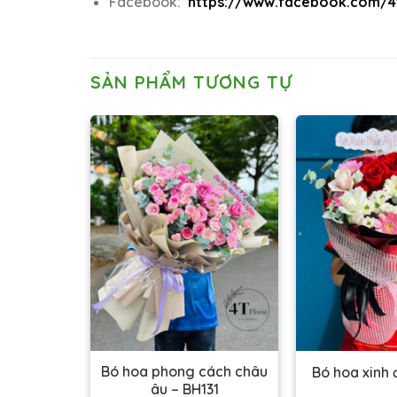
Facebook:
https://www.facebook.com/4t
SẢN PHẨM TƯƠNG TỰ
anh dương
Bó hoa phong cách châu
Bó hoa xinh
H113
âu – BH131