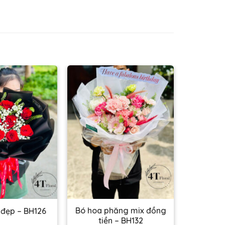
Bó hoa phăng mix đồng
 đẹp – BH126
tiền – BH132