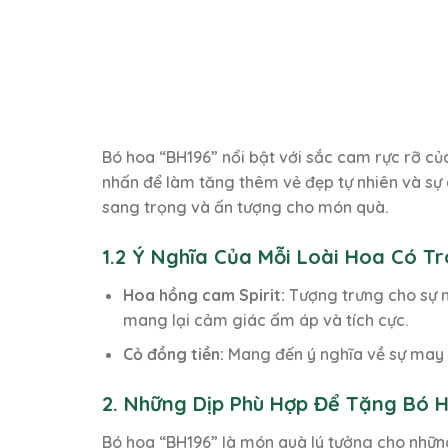
Bó hoa “BH196” nổi bật với sắc cam rực rỡ củ
nhấn để làm tăng thêm vẻ đẹp tự nhiên và sự
sang trọng và ấn tượng cho món quà.
1.2 Ý Nghĩa Của Mỗi Loài Hoa Có T
Hoa hồng cam Spirit:
Tượng trưng cho sự nh
mang lại cảm giác ấm áp và tích cực.
Cỏ đồng tiền:
Mang đến ý nghĩa về sự may m
2. Những Dịp Phù Hợp Để Tặng Bó H
Bó hoa “BH196” là món quà lý tưởng cho những