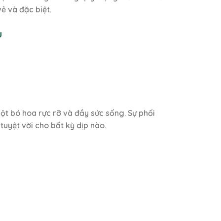
ẻ và đặc biệt.
u
ột bó hoa rực rỡ và đầy sức sống. Sự phối
uyệt vời cho bất kỳ dịp nào.