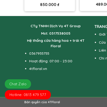
489.
0
₫
850.000
₫
CTy TNHH Dịch Vụ 4T Group
TRANG
Mst: 0317538005
Giới
Hệ thống cửa hàng hoa + trái 4T
Cửa
Floral
Liên
0367955755
Chi 
Hoạt động: 07:00 - 23:00
4tfloral.vn
Chat Zalo
Hotline: 0813 479 577
Bản quyền của 4TFloral