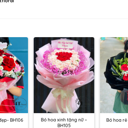
floral
Bó hoa xinh tặng nữ –
 đẹp- BH106
Bó hoa rẻ
BH105