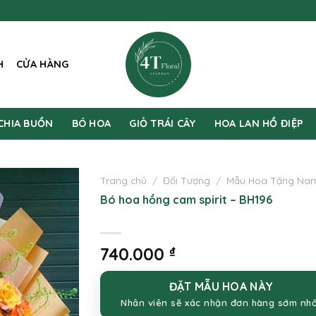
H
CỬA HÀNG
CHIA BUỒN
BÓ HOA
GIỎ TRÁI CÂY
HOA LAN HỒ ĐIỆP
Trang chủ
/
Đối Tượng
/
Mẫu Hoa Tặng Na
Bó hoa hồng cam spirit – BH196
740.000
₫
ĐẶT MẪU HOA NÀY
Nhân viên sẽ xác nhận đơn hàng sớm nh