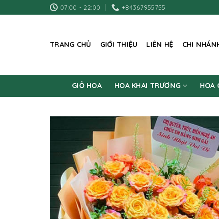
Skip
07:00 - 22:00
+84367955755
to
content
TRANG CHỦ
GIỚI THIỆU
LIÊN HỆ
CHI NHÁN
GIỎ HOA
HOA KHAI TRƯƠNG
HOA 