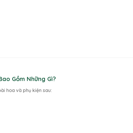
 Bao Gồm Những Gì?
oài hoa và phụ kiện sau: