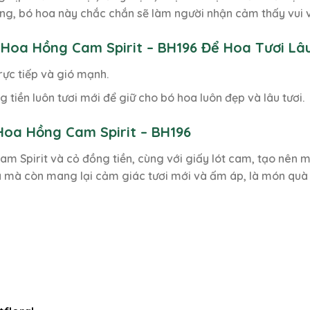
ọng, bó hoa này chắc chắn sẽ làm người nhận cảm thấy vui v
Hoa Hồng Cam Spirit – BH196 Để Hoa Tươi Lâ
rực tiếp và gió mạnh.
tiền luôn tươi mới để giữ cho bó hoa luôn đẹp và lâu tươi.
Hoa Hồng Cam Spirit – BH196
am Spirit và cỏ đồng tiền, cùng với giấy lót cam, tạo nên m
 mà còn mang lại cảm giác tươi mới và ấm áp, là món quà t