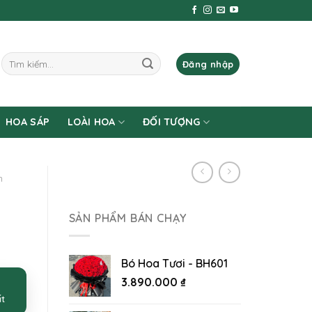
Tìm
Đăng nhập
kiếm:
HOA SÁP
LOÀI HOA
ĐỐI TƯỢNG
m
SẢN PHẨM BÁN CHẠY
Bó Hoa Tươi - BH601
3.890.000
₫
ất