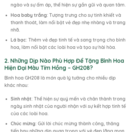
ngào và sự ấm áp, thể hiện sự gần gũi và quan tâm.
Hoa baby trắng
: Tượng trưng cho sự tinh khiết và
thanh thoát, làm nổi bật vẻ đẹp nhẹ nhàng và trang
nhã.
Lá bạc
: Thêm vẻ đẹp tinh tế và sang trọng cho bình
hoa, làm nổi bật các loài hoa và tạo sự hài hòa.
2. Những Dịp Nào Phù Hợp Để Tặng Bình Hoa
Hiện Đại Màu Tím Hồng – GH208?
Bình hoa GH208 là món quà lý tưởng cho nhiều dịp
khác nhau:
Sinh nhật
: Thể hiện sự quý mến và chân thành trong
ngày sinh nhật của người nhận với sự kết hợp tinh tế
của các loài hoa.
Chúc mừng
: Gửi lời chúc mừng thành công, thăng
tiến hay những dịp quan trọng với vẻ đẹp lãng mạn