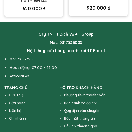
tiền – BH132
920.000
₫
620.000
₫
CTy TNHH Dịch Vụ 4T Group
Mst: 0317538005
Hệ thống cửa hàng hoa + trái 4T Floral
0367955755
Hoạt động: 07:00 - 23:00
4tfloral.vn
TRANG CHỦ
HỖ TRỢ KHÁCH HÀNG
Giới Thiệu
Phương thức thanh toán
Cửa hàng
Bảo hành và đổi trả
Liên hệ
Quy định vận chuyển
Chi nhánh
Bảo mật thông tin
Câu hỏi thường gặp