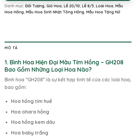
Danh mục:
Đối Tượng
,
Giỏ Hoa
,
Lễ 20/10
,
Lễ 8/3
,
Loài Hoa
,
Mẫu
Hoa Hồng
,
Mẫu Hoa Sinh Nhật Tông Hồng
,
Mẫu Hoa Tặng Nữ
MÔ TẢ
1. Bình Hoa Hiện Đại Màu Tím Hồng – GH208
Bao Gồm Những Loại Hoa Nào?
Bình hoa “GH208” là sự kết hợp tinh tế của các loài hoa,
bao gồm:
Hoa hồng tím huế
Hoa ohara hồng
Hoa hồng kem dâu
Hoa baby trắng