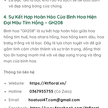
vẻ đẹp sáng bóng của chúng.
4. Sự Kết Hợp Hoàn Hảo Của Bình Hoa Hiện
Đại Màu Tím Hồng – GH208
Bình hoa “GH208” là sự kết hợp hoàn hảo giữa hoa
hồng tím huế, hoa ohara hồng, hoa hồng kem dâu, hoa
baby trắng và lá bạc. Đây là lựa chọn tuyệt vời để gửi
gắm tình cảm chân thành và sự trân trọng, đồng thời
tạo ấn tượng mạnh mẽ với vẻ đẹp sang trọng và lãng
mạn của bình hoa.
Thông tin liên hệ:
Website:
https://4tfloral.vn/
Hotline:
0367955755
(
Có Zalo
)
Email:
hoatuoi4T.com@gmail.com