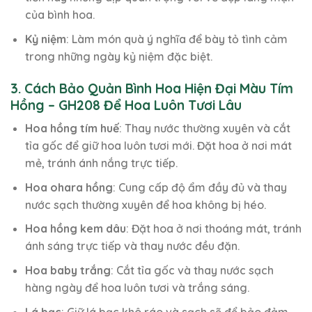
của bình hoa.
Kỷ niệm
: Làm món quà ý nghĩa để bày tỏ tình cảm
trong những ngày kỷ niệm đặc biệt.
3. Cách Bảo Quản Bình Hoa Hiện Đại Màu Tím
Hồng – GH208 Để Hoa Luôn Tươi Lâu
Hoa hồng tím huế
: Thay nước thường xuyên và cắt
tỉa gốc để giữ hoa luôn tươi mới. Đặt hoa ở nơi mát
mẻ, tránh ánh nắng trực tiếp.
Hoa ohara hồng
: Cung cấp độ ẩm đầy đủ và thay
nước sạch thường xuyên để hoa không bị héo.
Hoa hồng kem dâu
: Đặt hoa ở nơi thoáng mát, tránh
ánh sáng trực tiếp và thay nước đều đặn.
Hoa baby trắng
: Cắt tỉa gốc và thay nước sạch
hàng ngày để hoa luôn tươi và trắng sáng.
Lá bạc
: Giữ lá bạc khô ráo và sạch sẽ để bảo đảm