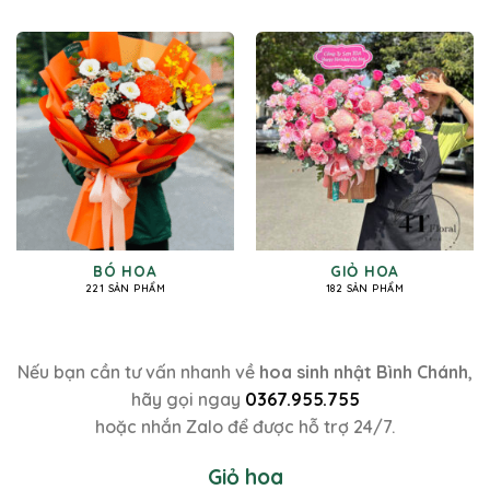
BÓ HOA
GIỎ HOA
221 SẢN PHẨM
182 SẢN PHẨM
Nếu bạn cần tư vấn nhanh về
hoa sinh nhật Bình Chánh
,
hãy gọi ngay
0367.955.755
hoặc nhắn Zalo để được hỗ trợ 24/7.
Giỏ hoa