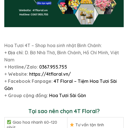
Hoa Tươi 4T – Shop hoa sinh nhật Bình Chánh:
+
Địa chỉ:
D. Bờ Nhà Thờ, Bình Chánh, Hồ Chí Minh, Việt
Nam
+
Hotline/Zalo:
0367.955.755
+
Website:
https://4tfloral.vn/
+
Facebook Fanpage:
4T Floral – Tiệm Hoa Tươi Sài
Gòn
+
Group cộng đồng:
Hoa Tươi Sài Gòn
Tại sao nên chọn 4T Floral?
Giao hoa nhanh 60–120
Tư vấn tận tình
phút