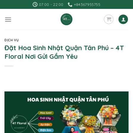
Skip
07:00 - 22:00
+84367955755
to
content
DỊCH VỤ
Đặt Hoa Sinh Nhật Quận Tân Phú – 4T
Floral Nơi Gửi Gắm Yêu