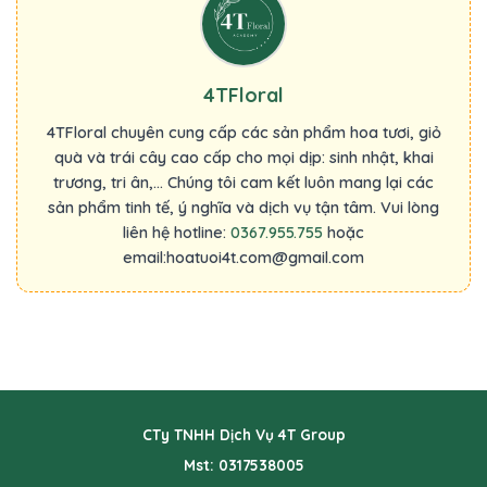
4TFloral
4TFloral chuyên cung cấp các sản phẩm hoa tươi, giỏ
quà và trái cây cao cấp cho mọi dịp: sinh nhật, khai
trương, tri ân,... Chúng tôi cam kết luôn mang lại các
sản phẩm tinh tế, ý nghĩa và dịch vụ tận tâm. Vui lòng
liên hệ hotline:
0367.955.755
hoặc
email:hoatuoi4t.com@gmail.com
CTy TNHH Dịch Vụ 4T Group
Mst: 0317538005