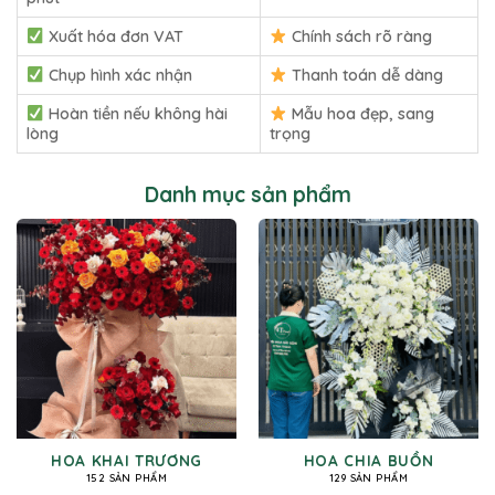
Xuất hóa đơn VAT
Chính sách rõ ràng
Chụp hình xác nhận
Thanh toán dễ dàng
Hoàn tiền nếu không hài
Mẫu hoa đẹp, sang
lòng
trọng
Danh mục sản phẩm
HOA KHAI TRƯƠNG
HOA CHIA BUỒN
152 SẢN PHẨM
129 SẢN PHẨM