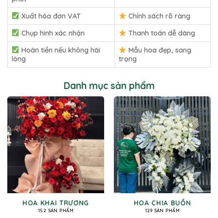
Xuất hóa đơn VAT
Chính sách rõ ràng
Chụp hình xác nhận
Thanh toán dễ dàng
Hoàn tiền nếu không hài
Mẫu hoa đẹp, sang
lòng
trọng
Danh mục sản phẩm
HOA KHAI TRƯƠNG
HOA CHIA BUỒN
152 SẢN PHẨM
129 SẢN PHẨM