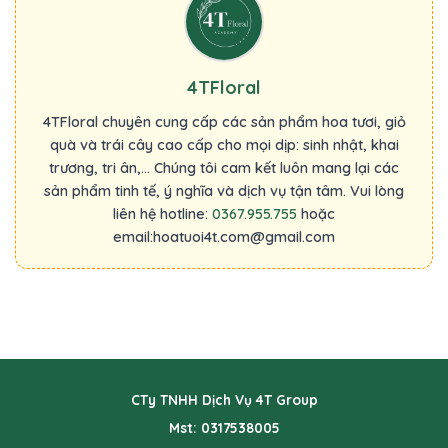
4TFloral
4TFloral chuyên cung cấp các sản phẩm hoa tươi, giỏ
quà và trái cây cao cấp cho mọi dịp: sinh nhật, khai
trương, tri ân,... Chúng tôi cam kết luôn mang lại các
sản phẩm tinh tế, ý nghĩa và dịch vụ tận tâm. Vui lòng
liên hệ hotline:
0367.955.755
hoặc
email:hoatuoi4t.com@gmail.com
CTy TNHH Dịch Vụ 4T Group
Mst: 0317538005