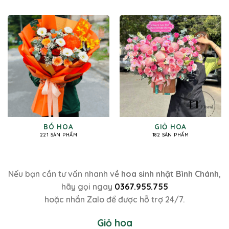
BÓ HOA
GIỎ HOA
221 SẢN PHẨM
182 SẢN PHẨM
Nếu bạn cần tư vấn nhanh về
hoa sinh nhật Bình Chánh
,
hãy gọi ngay
0367.955.755
hoặc nhắn Zalo để được hỗ trợ 24/7.
Giỏ hoa