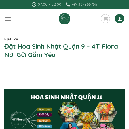
Skip
07:00 - 22:00
+84367955755
to
content
DỊCH VỤ
Đặt Hoa Sinh Nhật Quận 9 – 4T Floral
Nơi Gửi Gắm Yêu