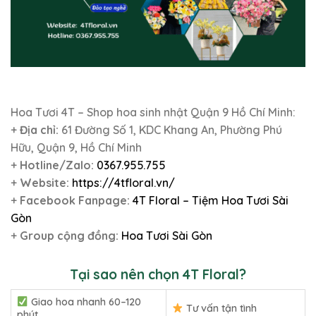
Hoa Tươi 4T – Shop hoa sinh nhật Quận 9 Hồ Chí Minh:
+
Địa chỉ:
61 Đường Số 1, KDC Khang An, Phường Phú
Hữu, Quận 9, Hồ Chí Minh
+
Hotline/Zalo:
0367.955.755
+
Website:
https://4tfloral.vn/
+
Facebook Fanpage:
4T Floral – Tiệm Hoa Tươi Sài
Gòn
+
Group cộng đồng:
Hoa Tươi Sài Gòn
Tại sao nên chọn 4T Floral?
Giao hoa nhanh 60–120
Tư vấn tận tình
phút