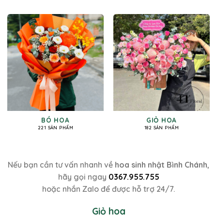
BÓ HOA
GIỎ HOA
221 SẢN PHẨM
182 SẢN PHẨM
Nếu bạn cần tư vấn nhanh về
hoa sinh nhật Bình Chánh
,
hãy gọi ngay
0367.955.755
hoặc nhắn Zalo để được hỗ trợ 24/7.
Giỏ hoa