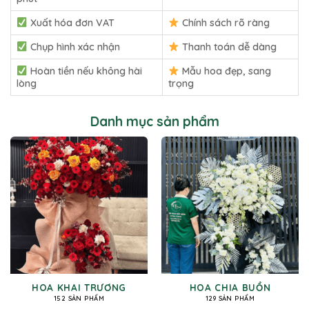
Xuất hóa đơn VAT
Chính sách rõ ràng
Chụp hình xác nhận
Thanh toán dễ dàng
Hoàn tiền nếu không hài
Mẫu hoa đẹp, sang
lòng
trọng
Danh mục sản phẩm
HOA KHAI TRƯƠNG
HOA CHIA BUỒN
152 SẢN PHẨM
129 SẢN PHẨM