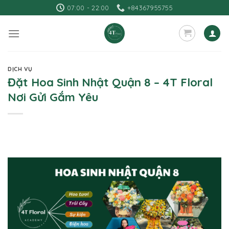
Skip
07:00 - 22:00
+84367955755
to
content
DỊCH VỤ
Đặt Hoa Sinh Nhật Quận 8 – 4T Floral
Nơi Gửi Gắm Yêu