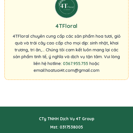
4TFloral
4TFloral chuyên cung cấp các sản phẩm hoa tươi, giỏ
quà và trái cây cao cấp cho mọi dịp: sinh nhật, khai
trương, tri ân,... Chúng tôi cam kết luôn mang lại các
sản phẩm tinh tế, ý nghĩa và dịch vụ tận tâm. Vui lòng
liên hệ hotline:
0367.955.755
hoặc
email:hoatuoi4t.com@gmail.com
CTy TNHH Dịch Vụ 4T Group
Mst: 0317538005