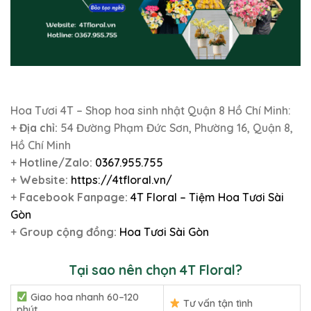
Hoa Tươi 4T – Shop hoa sinh nhật Quận 8 Hồ Chí Minh:
+
Địa chỉ:
54 Đường Phạm Đức Sơn, Phường 16, Quận 8,
Hồ Chí Minh
+
Hotline/Zalo:
0367.955.755
+
Website:
https://4tfloral.vn/
+
Facebook Fanpage:
4T Floral – Tiệm Hoa Tươi Sài
Gòn
+
Group cộng đồng:
Hoa Tươi Sài Gòn
Tại sao nên chọn 4T Floral?
Giao hoa nhanh 60–120
Tư vấn tận tình
phút