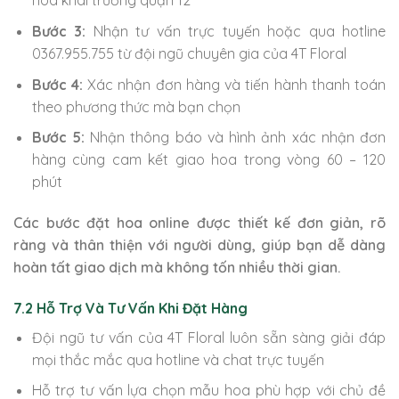
hoa khai trương quận 12
Bước 3:
Nhận tư vấn trực tuyến hoặc qua hotline
0367.955.755 từ đội ngũ chuyên gia của 4T Floral
Bước 4:
Xác nhận đơn hàng và tiến hành thanh toán
theo phương thức mà bạn chọn
Bước 5:
Nhận thông báo và hình ảnh xác nhận đơn
hàng cùng cam kết giao hoa trong vòng 60 – 120
phút
Các bước đặt hoa online được thiết kế đơn giản, rõ
ràng và thân thiện với người dùng, giúp bạn dễ dàng
hoàn tất giao dịch mà không tốn nhiều thời gian.
7.2 Hỗ Trợ Và Tư Vấn Khi Đặt Hàng
Đội ngũ tư vấn của 4T Floral luôn sẵn sàng giải đáp
mọi thắc mắc qua hotline và chat trực tuyến
Hỗ trợ tư vấn lựa chọn mẫu hoa phù hợp với chủ đề