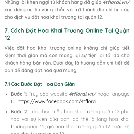
Những lời khen ngợi từ khách hàng đã giúp
4tfloral.vn/
xây dựng uy tín vững chắc và trở thành địa chỉ tin cậy
cho dịch vụ đặt hoa khai trương tại quận 12.
7. Cách Đặt Hoa Khai Trương Online Tại Quận
12
Việc đặt hoa khai trương online không chỉ giúp tiết
kiệm thời gian mà còn mang lại sự tiện lợi tối đa cho
khách hàng bận rộn. Dưới đây là hướng dẫn chi tiết để
bạn dễ dàng đặt hoa qua mạng.
7.1 Các Bước Đặt Hoa Đơn Giản
Bước 1:
Truy cập website
4tfloral.vn/
hoặc fanpage
tại
https://www.facebook.com/4tfloral
Bước 2:
Lựa chọn mẫu hoa khai trương quận 12 phù
hợp với sự kiện của bạn, có thể là lẵng hoa khai
trương quận 12, giỏ hoa khai trương quận 12 hoặc kệ