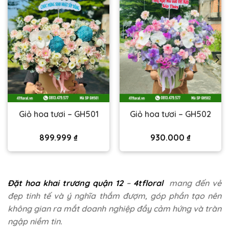
Giỏ hoa tươi – GH501
Giỏ hoa tươi – GH502
899.999
₫
930.000
₫
Đặt hoa khai trương quận 12
–
4tfloral
mang đến vẻ
đẹp tinh tế và ý nghĩa thắm đượm, góp phần tạo nên
không gian ra mắt doanh nghiệp đầy cảm hứng và tràn
ngập niềm tin.