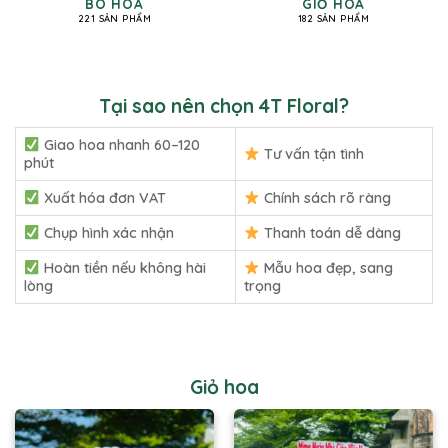
BÓ HOA
GIỎ HOA
221 SẢN PHẨM
182 SẢN PHẨM
Tại sao nên chọn 4T Floral?
Giao hoa nhanh 60–120
Tư vấn tận tình
phút
Xuất hóa đơn VAT
Chính sách rõ ràng
Chụp hình xác nhận
Thanh toán dễ dàng
Hoàn tiền nếu không hài
Mẫu hoa đẹp, sang
lòng
trọng
Giỏ hoa