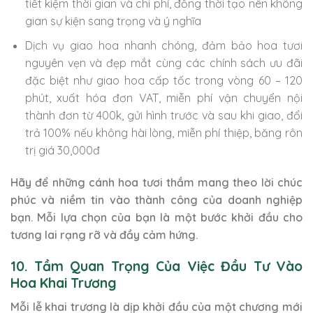
tiết kiệm thời gian và chi phí, đồng thời tạo nên không
gian sự kiện sang trọng và ý nghĩa
Dịch vụ giao hoa nhanh chóng, đảm bảo hoa tươi
nguyên vẹn và đẹp mắt cùng các chính sách ưu đãi
đặc biệt như giao hoa cấp tốc trong vòng 60 – 120
phút, xuất hóa đơn VAT, miễn phí vận chuyển nội
thành đơn từ 400k, gửi hình trước và sau khi giao, đổi
trả 100% nếu không hài lòng, miễn phí thiệp, băng rôn
trị giá 30,000đ
Hãy để những cánh hoa tươi thắm mang theo lời chúc
phúc và niềm tin vào thành công của doanh nghiệp
bạn. Mỗi lựa chọn của bạn là một bước khởi đầu cho
tương lai rạng rỡ và đầy cảm hứng.
10. Tầm Quan Trọng Của Việc Đầu Tư Vào
Hoa Khai Trương
Mỗi lễ khai trương là dịp khởi đầu của một chương mới