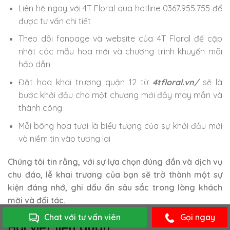
Liên hệ ngay với 4T Floral qua hotline 0367.955.755 để
được tư vấn chi tiết
Theo dõi fanpage và website của 4T Floral để cập
nhật các mẫu hoa mới và chương trình khuyến mãi
hấp dẫn
Đặt hoa khai trương quận 12 từ
4tfloral.vn/
sẽ là
bước khởi đầu cho một chương mới đầy may mắn và
thành công
Mỗi bông hoa tươi là biểu tượng của sự khởi đầu mới
và niềm tin vào tương lai
Chúng tôi tin rằng, với sự lựa chọn đúng đắn và dịch vụ
chu đáo, lễ khai trương của bạn sẽ trở thành một sự
kiện đáng nhớ, ghi dấu ấn sâu sắc trong lòng khách
mời và đối tác.
Chat với tư vấn viên
Gọi ngay
Bài viết liên quan: