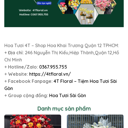
Hoa Tươi 4T – Shop Hoa Khai Trương Quận 12 TPHCM:
+
Địa chỉ:
246 Nguyễn Thị Kiểu,Hiệp Thành,Quận 12,Hồ
Chí Minh
+
Hotline/Zalo:
0367.955.755
+
Website:
https://4tfloral.vn/
+
Facebook Fanpage:
4T Floral – Tiệm Hoa Tươi Sài
Gòn
+
Group cộng đồng:
Hoa Tươi Sài Gòn
Danh mục sản phẩm