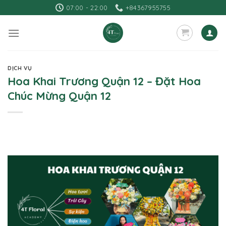
Skip
07:00 - 22:00
+84367955755
to
content
DỊCH VỤ
Hoa Khai Trương Quận 12 – Đặt Hoa
Chúc Mừng Quận 12