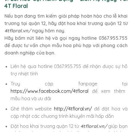
4T Floral
Nếu bạn đang tìm kiếm giải pháp hoàn hảo cho lễ khai
trương tại quận 12, hãy đặt hoa khai trương quận 12 từ
4tfloral.vn/
ngay hôm nay.
Hãy bấm nút liên hệ và gọi ngay hotline 0367.955.755
để được tư vấn chọn mẫu hoa phù hợp với phong cách
doanh nghiệp của bạn.
Liên hệ qua hotline 0367.955.755 để nhận được sự hỗ
trợ nhiệt tình
Truy cập fanpage tại
https://www.facebook.com/4tfloral
để xem thêm
mẫu hoa và ưu đãi
Ghé thăm website
http://4tfloral.vn/
để đặt hoa và
cập nhật các chương trình khuyến mãi hấp dẫn
Đặt hoa khai trương quận 12 từ
4tfloral.vn/
giúp bạn