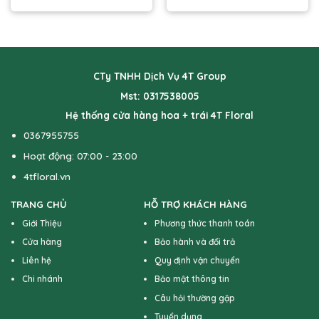
CTy TNHH Dịch Vụ 4T Group
Mst: 0317538005
Hệ thống cửa hàng hoa + trái 4T Floral
0367955755
Hoạt động: 07:00 - 23:00
4tfloral.vn
TRANG CHỦ
HỖ TRỢ KHÁCH HÀNG
Giới Thiệu
Phương thức thanh toán
Cửa hàng
Bảo hành và đổi trả
Liên hệ
Quy định vận chuyển
Chi nhánh
Bảo mật thông tin
Câu hỏi thường gặp
Tuyển dụng