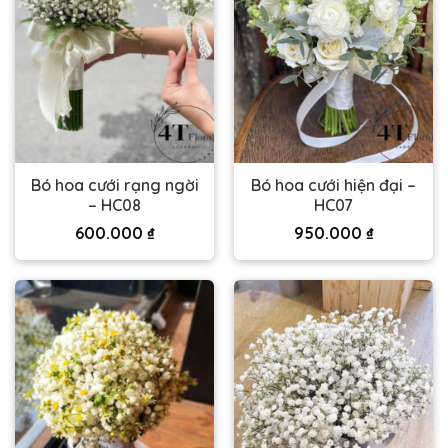
Bó hoa cưới rạng ngời
Bó hoa cưới hiện đại –
– HC08
HC07
600.000
₫
950.000
₫