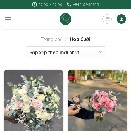
Skip
07:00 - 22:00
+84367955755
to
content
Trang chủ
/
Hoa Cưới