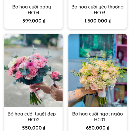
Bó hoa cưới baby –
Bó hoa cưới yêu thương
HC04
– HC03
599.000
₫
1.600.000
₫
Bó hoa cưới tuyệt đẹp –
Bó hoa cưới ngọt ngào
HC02
– HC01
550.000
₫
650.000
₫