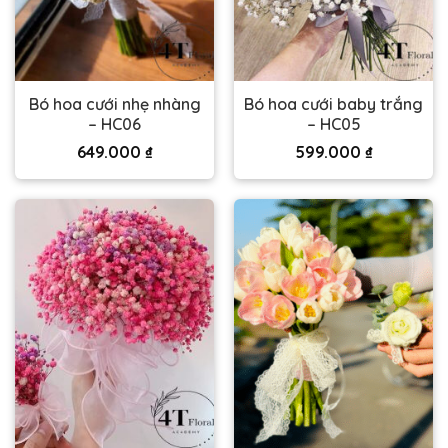
Bó hoa cưới nhẹ nhàng
Bó hoa cưới baby trắng
– HC06
– HC05
649.000
₫
599.000
₫