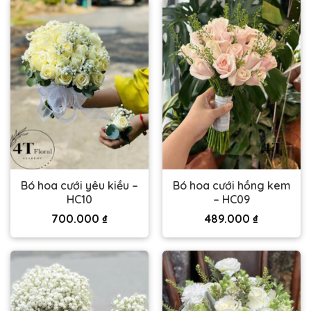
Bó hoa cưới yêu kiều –
Bó hoa cưới hồng kem
HC10
– HC09
700.000
₫
489.000
₫