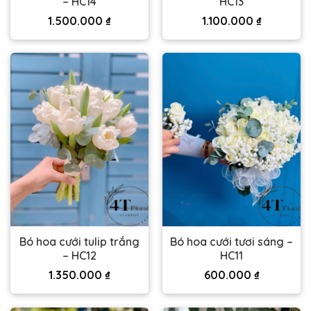
– HC14
HC13
1.500.000
₫
1.100.000
₫
Bó hoa cưới tulip trắng
Bó hoa cưới tươi sáng –
– HC12
HC11
1.350.000
₫
600.000
₫