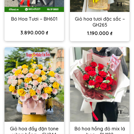
Giỏ hoa tươi đặc sắc –
Bó Hoa Tươi – BH601
GH265
3.890.000
₫
1.190.000
₫
Giỏ hoa đầy đặn tone
Bó hoa hồng đỏ mix lá