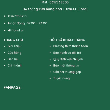
Mst: 0317538005
Hệ thống cửa hàng hoa + trái 4T Floral
0367955755
Hoạt động: 07:00 - 23:00
4tfloral.vn
TRANG CHỦ
HỖ TRỢ KHÁCH HÀNG
Giới Thiệu
Phương thức thanh toán
Cửa hàng
Bảo hành và đổi trả
Liên hệ
Quy định vận chuyển
Chi nhánh
Bảo mật thông tin
Câu hỏi thường gặp
Tuyển dụng
FANPAGE