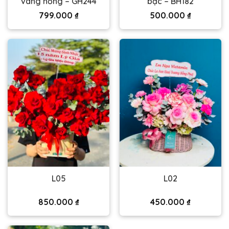
vàng hồng – GH244
bạc – BH182
799.000
₫
500.000
₫
L05
L02
850.000
₫
450.000
₫