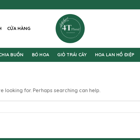
H
CỬA HÀNG
CHIA BUỒN
BÓ HOA
GIỎ TRÁI CÂY
HOA LAN HỒ ĐIỆP
re looking for. Perhaps searching can help.