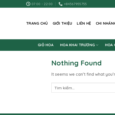
Skip
07:00 - 22:00
+84367955755
to
content
TRANG CHỦ
GIỚI THIỆU
LIÊN HỆ
CHI NHÁN
GIỎ HOA
HOA KHAI TRƯƠNG
HOA 
Nothing Found
It seems we can’t find what you’