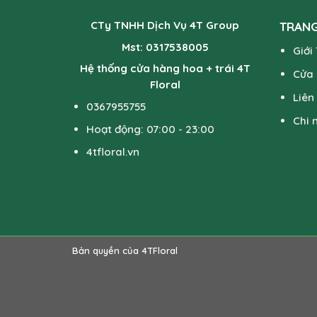
CTy TNHH Dịch Vụ 4T Group
TRANG
Mst: 0317538005
Giới
Hệ thống cửa hàng hoa + trái 4T
Cửa
Floral
Liên
0367955755
Chi 
Hoạt động: 07:00 - 23:00
4tfloral.vn
Bản quyền của 4TFloral